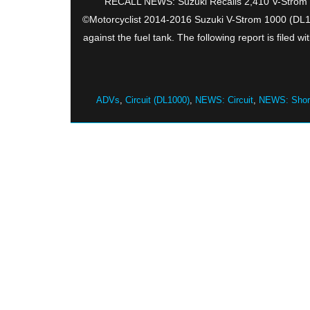
RECALL NEWS: Suzuki Recalls 2,410 V-Strom 1
©Motorcyclist 2014-2016 Suzuki V-Strom 1000 (DL1000
against the fuel tank. The following report is fil
ADVs
,
Circuit (DL1000)
,
NEWS: Circuit
,
NEWS: Shor