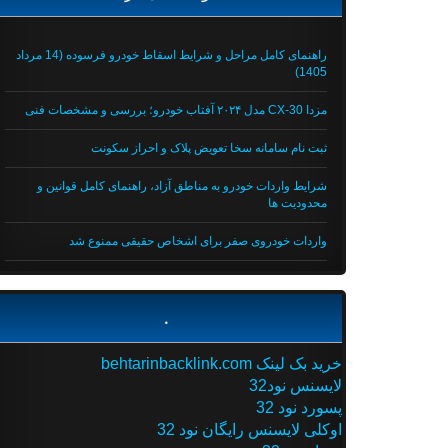
راهنمای کامل مراحل و شرایط اسقاط خودرو فرسوده (14 مرداد
1405)
مزدا CX-30 مدل ۲۰۲۴ آفتاب خودرو؛ بررسی و مشخصات فنی
ثبت نام سامانه سخا تعویض پلاک و احراز سکونت
شرایط واردات خودرو به مناطق آزاد، راهنمای کامل قوانین و
محدودیت ها
واردات خودروی صفر برای اشخاص حقیقی ممنوع شد
.
خرید بک لینک behtarinbacklink.com
لایسنس نود32
پسورد نود 32
اوکلی لایسنس رایگان نود 32