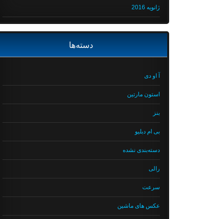
ژانویه 2016
دسته‌ها
آ او دی
استون مارتین
بنز
بی ام دبلیو
دسته‌بندی نشده
رالی
سرعت
عکس های ماشین