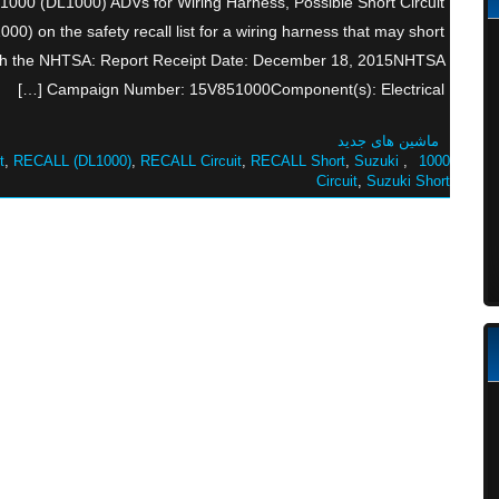
000 (DL1000) ADVs for Wiring Harness, Possible Short Circuit
) on the safety recall list for a wiring harness that may short
ed with the NHTSA: Report Receipt Date: December 18, 2015NHTSA
Campaign Number: 15V851000Component(s): Electrical […]
ماشین های جدید
t
,
RECALL (DL1000)
,
RECALL Circuit
,
RECALL Short
,
Suzuki
,
1000
Circuit
,
Suzuki Short