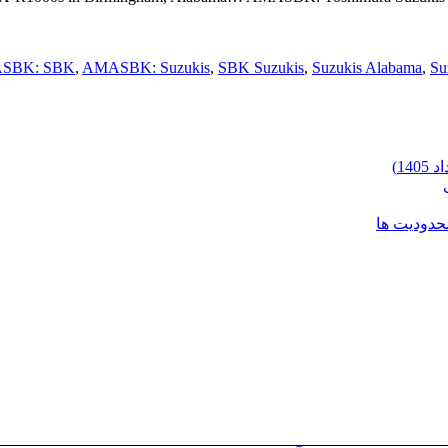
SBK: SBK
,
AMASBK: Suzukis
,
SBK Suzukis
,
Suzukis Alabama
,
Su
محدودیت ها