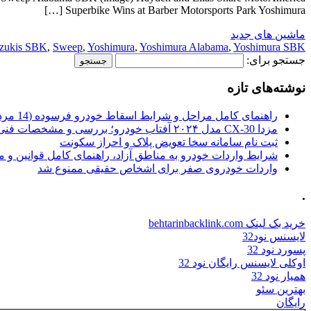
Superbike Wins at Barber Motorsports Park Yoshimura […]
ماشین های جدید
zukis SBK
,
Sweep
,
Yoshimura
,
Yoshimura Alabama
,
Yoshimura SBK
جستجو برای:
نوشته‌های تازه
راهنمای کامل مراحل و شرایط اسقاط خودرو فرسوده (14 مرداد 1405)
مزدا CX-30 مدل ۲۰۲۴ آفتاب خودرو؛ بررسی و مشخصات فنی
ثبت نام سامانه سخا تعویض پلاک و احراز سکونت
شرایط واردات خودرو به مناطق آزاد، راهنمای کامل قوانین و 
واردات خودروی صفر برای اشخاص حقیقی ممنوع شد
.
خرید بک لینک behtarinbacklink.com
لایسنس نود32
پسورد نود 32
اوکلی لایسنس رایگان نود 32
همیار نود 32
بهترین سئو
رایگان