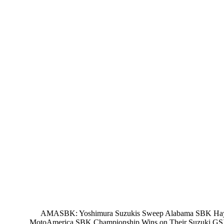
AMASBK: Yoshimura Suzukis Sweep Alabama SBK Hayden 
MotoAmerica SBK Championship Wins on Their Suzuki GS