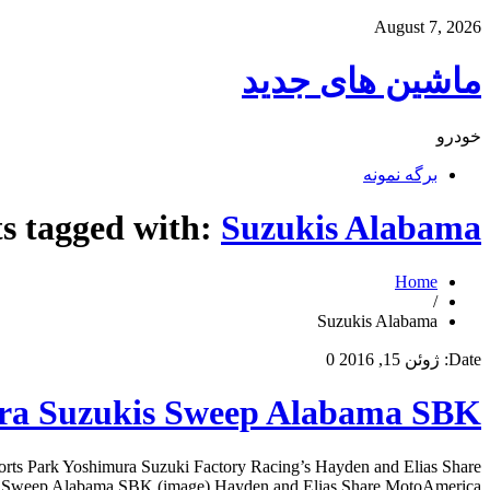
August 7, 2026
ماشین های جدید
خودرو
برگه نمونه
ts tagged with:
Suzukis Alabama
Home
/
Suzukis Alabama
Date:
ژوئن 15, 2016
0
a Suzukis Sweep Alabama SBK
s Park Yoshimura Suzuki Factory Racing’s Hayden and Elias Share
weep Alabama SBK (image) Hayden and Elias Share MotoAmerica