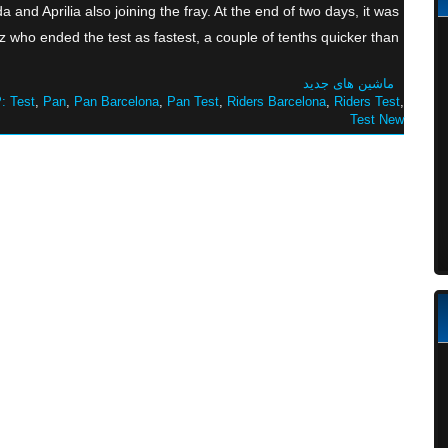
 and Aprilia also joining the fray. At the end of two days, it was
ho ended the test as fastest, a couple of tenths quicker than […]
ماشین های جدید
: Test
,
Pan
,
Pan Barcelona
,
Pan Test
,
Riders Barcelona
,
Riders Test
,
Test New