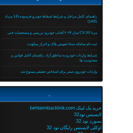
راهنمای کامل مراحل و شرایط اسقاط خودرو فرسوده (14 مرداد
1405)
مزدا CX-30 مدل ۲۰۲۴ آفتاب خودرو؛ بررسی و مشخصات فنی
ثبت نام سامانه سخا تعویض پلاک و احراز سکونت
شرایط واردات خودرو به مناطق آزاد، راهنمای کامل قوانین و
محدودیت ها
واردات خودروی صفر برای اشخاص حقیقی ممنوع شد
.
خرید بک لینک behtarinbacklink.com
لایسنس نود32
پسورد نود 32
اوکلی لایسنس رایگان نود 32