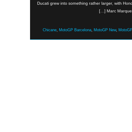
Ducati grew into something rather larger, with Honda
Marc Marquez w
Chicane
,
MotoGP Barcelona
,
MotoGP New
,
MotoGP