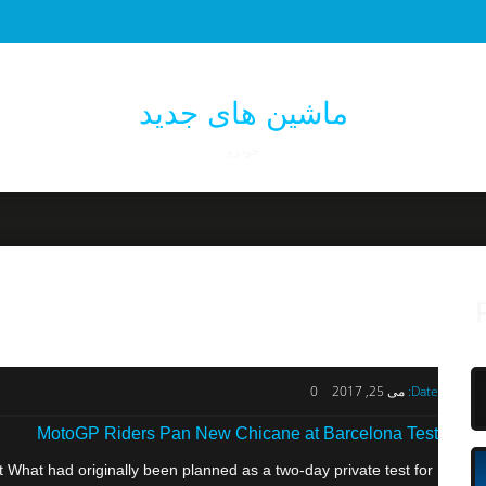
ماشین های جدید
خودرو
Date:
می 25, 2017
0
MotoGP Riders Pan New Chicane at Barcelona Test
hat had originally been planned as a two-day private test for