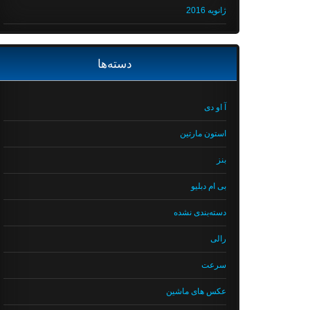
ژانویه 2016
دسته‌ها
آ او دی
استون مارتین
بنز
بی ام دبلیو
دسته‌بندی نشده
رالی
سرعت
عکس های ماشین