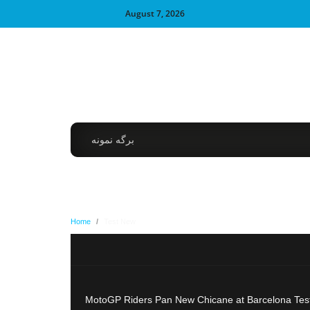
August 7, 2026
برگه نمونه
Home
/
Test New
MotoGP Riders Pan New Chicane at Barcelona Test W