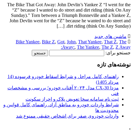
The Bike That Got Away: John Devlin’s Yankee Z “I went for the
“Z” because I wanted to do street and dirt riding (think On Any
Sunday).” Torn between a Triumph Bonneville and a Yankee Z,
John Devlin went for the “Z” because he wanted to do street and
dirt riding (think On Any Sunday). […]
ماشین های جدید
Bike Yankee
,
Bike Z
,
Got
,
John
,
That Yankee
,
That Z
,
The
Away:
,
The Yankee
,
The Z
,
Z Away:
جستجو برای:
نوشته‌های تازه
راهنمای کامل مراحل و شرایط اسقاط خودرو فرسوده (14
مرداد 1405)
مزدا CX-30 مدل ۲۰۲۴ آفتاب خودرو؛ بررسی و مشخصات
فنی
ثبت نام سامانه سخا تعویض پلاک و احراز سکونت
شرایط واردات خودرو به مناطق آزاد، راهنمای کامل قوانین و
محدودیت ها
واردات خودروی صفر برای اشخاص حقیقی ممنوع شد
.