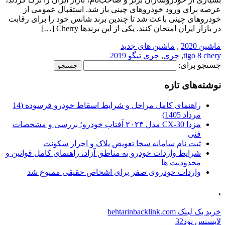
عرصه برای ورود خودروهای چینی باز شد. استقبال عمومی از
خودروهای چینی باعث شد تا چندین برند شانس خود را برای رقابت
در بازار ایران امتحان کنند. یکی از این برندها Cherry […]
ماشین 2020
,
ماشین های جدید
tigo 8 chery
,
چری
,
چری تیگو 2019
جستجو برای:
نوشته‌های تازه
راهنمای کامل مراحل و شرایط اسقاط خودرو فرسوده (14
مرداد 1405)
مزدا CX-30 مدل ۲۰۲۴ آفتاب خودرو؛ بررسی و مشخصات
فنی
ثبت نام سامانه سخا تعویض پلاک و احراز سکونت
شرایط واردات خودرو به مناطق آزاد، راهنمای کامل قوانین و
محدودیت ها
واردات خودروی صفر برای اشخاص حقیقی ممنوع شد
.
خرید بک لینک behtarinbacklink.com
لایسنس نود32