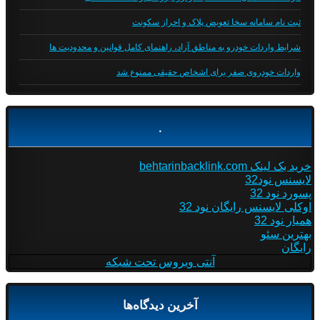
ثبت نام سامانه سخا تعویض پلاک و احراز سکونت
شرایط واردات خودرو به مناطق آزاد، راهنمای کامل قوانین و محدودیت ها
واردات خودروی صفر برای اشخاص حقیقی ممنوع شد
.
خرید بک لینک behtarinbacklink.com
لایسنس نود32
پسورد نود 32
اوکلی لایسنس رایگان نود 32
همیار نود 32
بهترین سئو
رایگان
آنتی ویروس تحت شبکه
آخرین دیدگاه‌ها