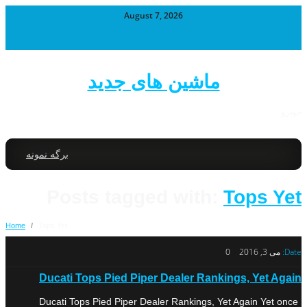
August 7, 2026
ماشین های جدید
خودرو
برگه نمونه
Posts tagged with:
Tops Yet
Home
/
Tops Yet
Date:
می 3, 2016
0
Ducati Tops Pied Piper Dealer Rankings, Yet Again
Ducati Tops Pied Piper Dealer Rankings, Yet Again Yet once