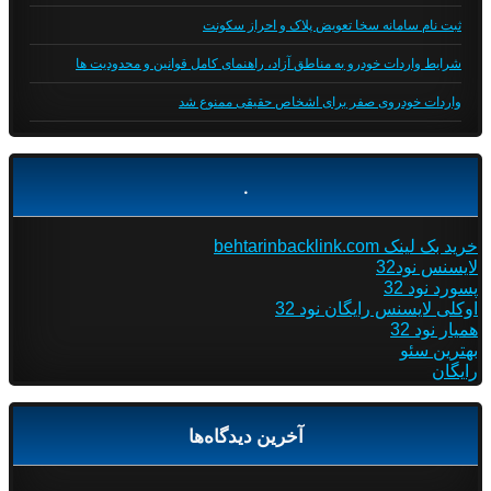
ثبت نام سامانه سخا تعویض پلاک و احراز سکونت
شرایط واردات خودرو به مناطق آزاد، راهنمای کامل قوانین و محدودیت ها
واردات خودروی صفر برای اشخاص حقیقی ممنوع شد
.
خرید بک لینک behtarinbacklink.com
لایسنس نود32
پسورد نود 32
اوکلی لایسنس رایگان نود 32
همیار نود 32
بهترین سئو
رایگان
آخرین دیدگاه‌ها