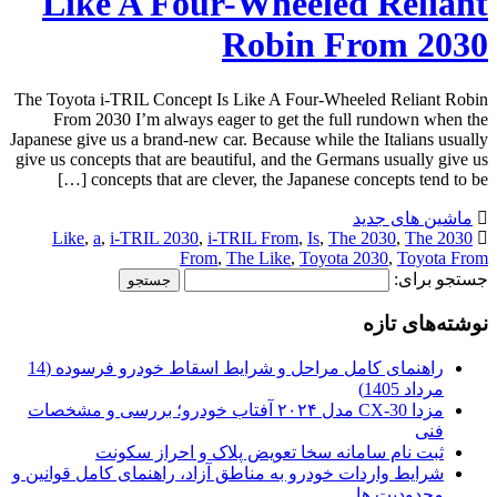
Like A Four-Wheeled Reliant
Robin From 2030
The Toyota i-TRIL Concept Is Like A Four-Wheeled Reliant Robin
From 2030 I’m always eager to get the full rundown when the
Japanese give us a brand-new car. Because while the Italians usually
give us concepts that are beautiful, and the Germans usually give us
concepts that are clever, the Japanese concepts tend to be […]
ماشین های جدید
,
a
,
i-TRIL 2030
,
i-TRIL From
,
Is
,
The 2030
,
The
2030 Like
From
,
The Like
,
Toyota 2030
,
Toyota From
جستجو برای:
نوشته‌های تازه
راهنمای کامل مراحل و شرایط اسقاط خودرو فرسوده (14
مرداد 1405)
مزدا CX-30 مدل ۲۰۲۴ آفتاب خودرو؛ بررسی و مشخصات
فنی
ثبت نام سامانه سخا تعویض پلاک و احراز سکونت
شرایط واردات خودرو به مناطق آزاد، راهنمای کامل قوانین و
محدودیت ها