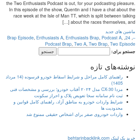
the Two Enthusiasts Podcast is out, for your podcasting pleasure.
In this episode of the show, Quentin and I have a chat about the
race week at the Isle of Man TT, which is split between talking
about the races themselves, and […]
ماشین های جدید
Brap Episode
,
Enthusiasts A
,
Enthusiasts Brap
,
Podcast A
,
,
24
,
–
Podcast Brap
,
Two A
,
Two Brap
,
Two Episode
جستجو برای:
نوشته‌های تازه
راهنمای کامل مراحل و شرایط اسقاط خودرو فرسوده (14 مرداد
1405)
مزدا CX-30 مدل ۲۰۲۴ آفتاب خودرو؛ بررسی و مشخصات فنی
ثبت نام سامانه سخا تعویض پلاک و احراز سکونت
شرایط واردات خودرو به مناطق آزاد، راهنمای کامل قوانین و
محدودیت ها
واردات خودروی صفر برای اشخاص حقیقی ممنوع شد
.
خرید بک لینک behtarinbacklink.com