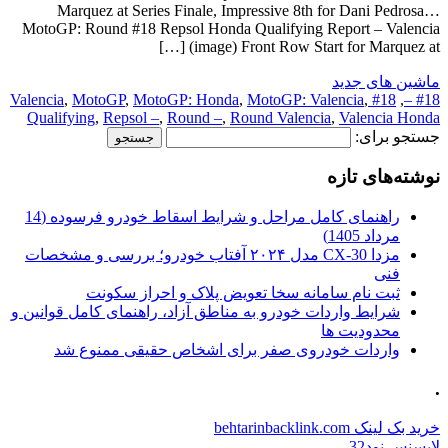
Marquez at Series Finale, Impressive 8th for Dani Pedrosa…
MotoGP: Round #18 Repsol Honda Qualifying Report – Valencia
(image) Front Row Start for Marquez at […]
ماشین های جدید
,
MotoGP
,
MotoGP: Honda
,
MotoGP: Valencia
,
#18 Valencia
,
#18 –
Qualifying
,
Repsol –
,
Round –
,
Round Valencia
,
Valencia Honda
جستجو برای:
نوشته‌های تازه
راهنمای کامل مراحل و شرایط اسقاط خودرو فرسوده (14
مرداد 1405)
مزدا CX-30 مدل ۲۰۲۴ آفتاب خودرو؛ بررسی و مشخصات
فنی
ثبت نام سامانه سخا تعویض پلاک و احراز سکونت
شرایط واردات خودرو به مناطق آزاد، راهنمای کامل قوانین و
محدودیت ها
واردات خودروی صفر برای اشخاص حقیقی ممنوع شد
.
خرید بک لینک behtarinbacklink.com
لایسنس نود32