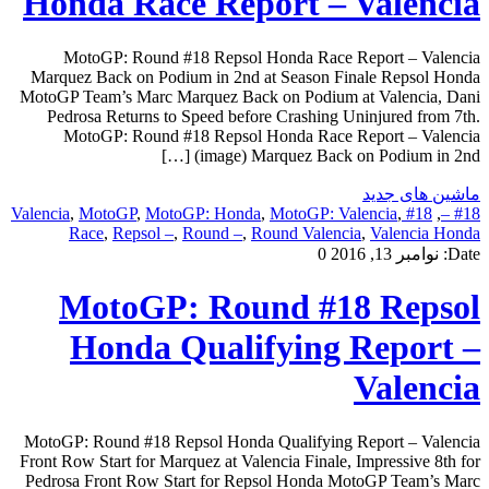
Honda Race Report – Valencia
MotoGP: Round #18 Repsol Honda Race Report – Valencia
Marquez Back on Podium in 2nd at Season Finale Repsol Honda
MotoGP Team’s Marc Marquez Back on Podium at Valencia, Dani
Pedrosa Returns to Speed before Crashing Uninjured from 7th.
MotoGP: Round #18 Repsol Honda Race Report – Valencia
(image) Marquez Back on Podium in 2nd […]
ماشین های جدید
,
MotoGP
,
MotoGP: Honda
,
MotoGP: Valencia
,
#18 Valencia
,
#18 –
Race
,
Repsol –
,
Round –
,
Round Valencia
,
Valencia Honda
Date:
نوامبر 13, 2016
0
MotoGP: Round #18 Repsol
Honda Qualifying Report –
Valencia
MotoGP: Round #18 Repsol Honda Qualifying Report – Valencia
Front Row Start for Marquez at Valencia Finale, Impressive 8th for
Pedrosa Front Row Start for Repsol Honda MotoGP Team’s Marc