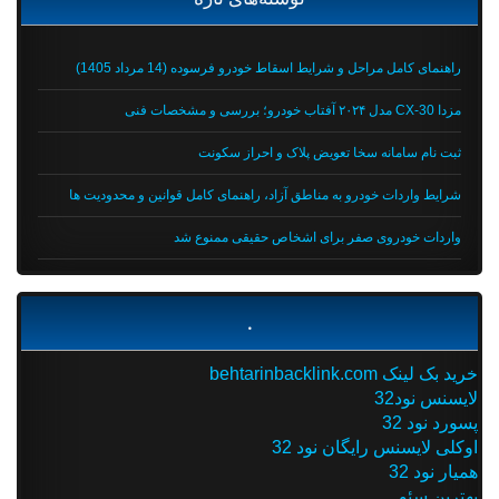
راهنمای کامل مراحل و شرایط اسقاط خودرو فرسوده (14 مرداد 1405)
مزدا CX-30 مدل ۲۰۲۴ آفتاب خودرو؛ بررسی و مشخصات فنی
ثبت نام سامانه سخا تعویض پلاک و احراز سکونت
شرایط واردات خودرو به مناطق آزاد، راهنمای کامل قوانین و محدودیت ها
واردات خودروی صفر برای اشخاص حقیقی ممنوع شد
.
خرید بک لینک behtarinbacklink.com
لایسنس نود32
پسورد نود 32
اوکلی لایسنس رایگان نود 32
همیار نود 32
بهترین سئو