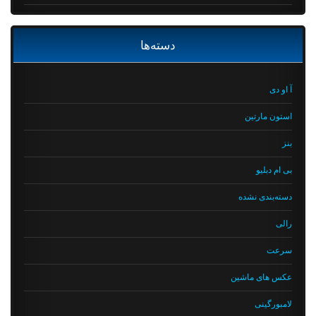
دسته‌ها
آ او دی
استون مارتین
بنز
بی ام دبلیو
دسته‌بندی نشده
رالی
سرعت
عکس های ماشین
لامبورگینی