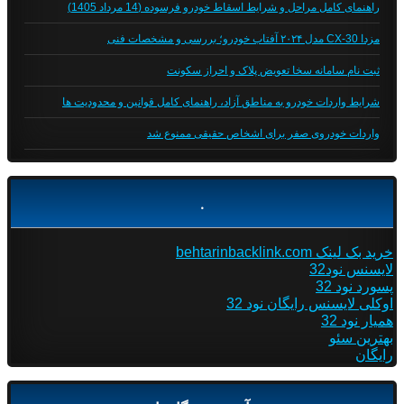
راهنمای کامل مراحل و شرایط اسقاط خودرو فرسوده (14 مرداد 1405)
مزدا CX-30 مدل ۲۰۲۴ آفتاب خودرو؛ بررسی و مشخصات فنی
ثبت نام سامانه سخا تعویض پلاک و احراز سکونت
شرایط واردات خودرو به مناطق آزاد، راهنمای کامل قوانین و محدودیت ها
واردات خودروی صفر برای اشخاص حقیقی ممنوع شد
.
خرید بک لینک behtarinbacklink.com
لایسنس نود32
پسورد نود 32
اوکلی لایسنس رایگان نود 32
همیار نود 32
بهترین سئو
رایگان