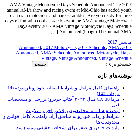
2017 AMA Vintage Motorcycle Days Schedule Announced The
annual AMA show and racing event at Mid-Ohio has added youth
classes in motocross and hare scrambles. Are you ready for three
days of fun with cool classic bikes at the AMA Vintage Motorcycle
Days event? 2017 AMA Vintage Motorcycle Days Schedule
Announced (image) The annual AMA […]
ماشین 2017
,
2017 Motorcycle
,
2017 Schedule
,
AMA:
2017 Announced
Announced
,
AMA: Schedule
,
Announced Motorcycle
,
Days
,
Vintage
,
Vintage Announced
,
Vintage Schedule
جستجو برای:
نوشته‌های تازه
راهنمای کامل مراحل و شرایط اسقاط خودرو فرسوده (14
مرداد 1405)
مزدا CX-30 مدل ۲۰۲۴ آفتاب خودرو؛ بررسی و مشخصات
فنی
ثبت نام سامانه سخا تعویض پلاک و احراز سکونت
شرایط واردات خودرو به مناطق آزاد، راهنمای کامل قوانین و
محدودیت ها
واردات خودروی صفر برای اشخاص حقیقی ممنوع شد