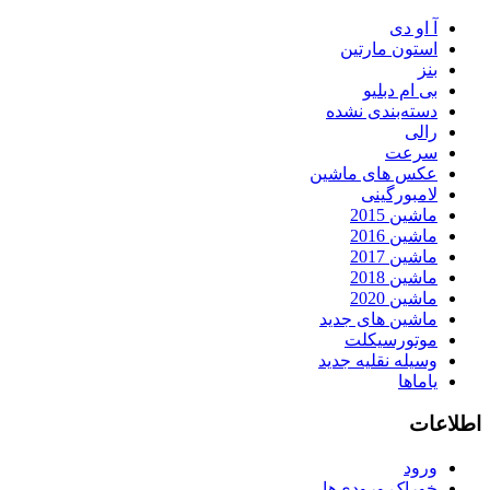
آ او دی
استون مارتین
بنز
بی ام دبلیو
دسته‌بندی نشده
رالی
سرعت
عکس های ماشین
لامبورگینی
ماشین 2015
ماشین 2016
ماشین 2017
ماشین 2018
ماشین 2020
ماشین های جدید
موتورسیکلت
وسیله نقلیه جدید
یاماها
اطلاعات
ورود
خوراک ورودی‌ها