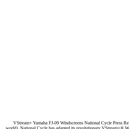
VStream+ Yamaha FJ-09 Windscreens National Cycle Press Rel
world). National Cycle has adapted its revolutionary VStream+® Wi