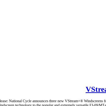
VStre
ease: National Cycle announces three new VStream+® Windscreens fo
ndscreen technology to the popular and extremely versatile FJ-09/MT-