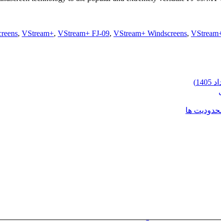
creens
,
VStream+
,
VStream+ FJ-09
,
VStream+ Windscreens
,
VStream
محدودیت ها