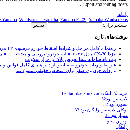
sport and touring riders […]
یاماها
+ Yamaha
,
Windscreens Yamaha
,
Yamaha FJ-09
,
Yamaha Windscreens
جستجو برای:
نوشته‌های تازه
راهنمای کامل مراحل و شرایط اسقاط خودرو فرسوده (14 مرداد 1405)
مزدا CX-30 مدل ۲۰۲۴ آفتاب خودرو؛ بررسی و مشخصات فنی
ثبت نام سامانه سخا تعویض پلاک و احراز سکونت
شرایط واردات خودرو به مناطق آزاد، راهنمای کامل قوانین و 
واردات خودروی صفر برای اشخاص حقیقی ممنوع شد
.
خرید بک لینک behtarinbacklink.com
لایسنس نود32
پسورد نود 32
اوکلی لایسنس رایگان نود 32
همیار نود 32
بهترین سئو
رایگان