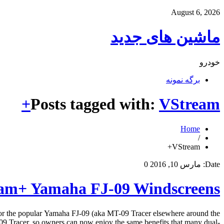
August 6, 2026
ماشین های جدید
خودرو
برگه نمونه
Posts tagged with:
VStream+
Home
/
VStream+
Date:
مارس 10, 2016
0
am+ Yamaha FJ-09 Windscreens
r the popular Yamaha FJ-09 (aka MT-09 Tracer elsewhere around the
09 Tracer, so owners can now enjoy the same benefits that many dual-