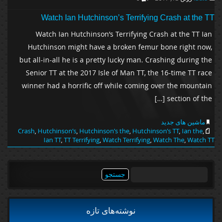
Watch Ian Hutchinson’s Terrifying Crash at the TT
Watch Ian Hutchinson’s Terrifying Crash at the TT Ian
Hutchinson might have a broken femur bone right now,
but all-in-all he is a pretty lucky man. Crashing during the
Senior TT at the 2017 Isle of Man TT, the 16-time TT race
winner had a horrific off while coming over the mountain
section of the […]
ماشین های جدید
Crash
,
Hutchinson’s
,
Hutchinson’s the
,
Hutchinson’s TT
,
Ian the
,
Ian TT
,
TT Terrifying
,
Watch Terrifying
,
Watch The
,
Watch TT
جستجو
برای:
نوشته‌های تازه