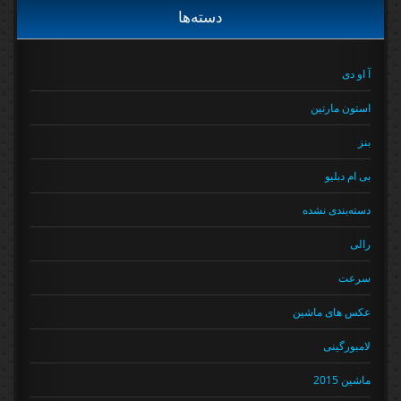
دسته‌ها
آ او دی
استون مارتین
بنز
بی ام دبلیو
دسته‌بندی نشده
رالی
سرعت
عکس های ماشین
لامبورگینی
ماشین 2015