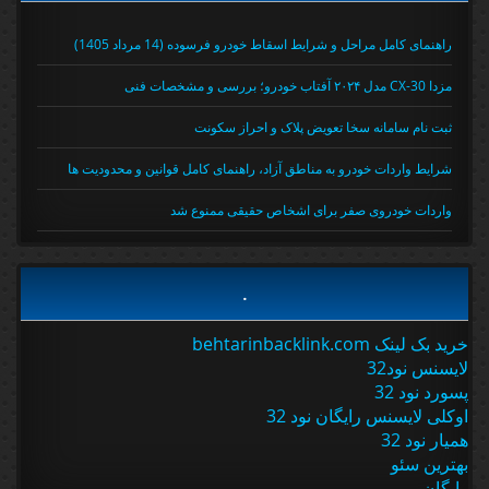
راهنمای کامل مراحل و شرایط اسقاط خودرو فرسوده (14 مرداد 1405)
مزدا CX-30 مدل ۲۰۲۴ آفتاب خودرو؛ بررسی و مشخصات فنی
ثبت نام سامانه سخا تعویض پلاک و احراز سکونت
شرایط واردات خودرو به مناطق آزاد، راهنمای کامل قوانین و محدودیت ها
واردات خودروی صفر برای اشخاص حقیقی ممنوع شد
.
خرید بک لینک behtarinbacklink.com
لایسنس نود32
پسورد نود 32
اوکلی لایسنس رایگان نود 32
همیار نود 32
بهترین سئو
رایگان