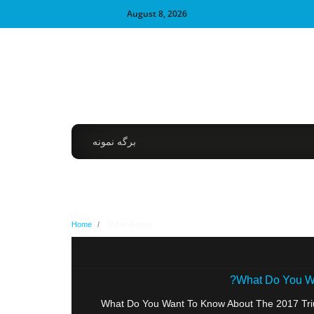
August 8, 2026
برگه نمونه
Home
/
What Bobber?
What Do You Wa
What Do You Want To Know About The 2017 Triu