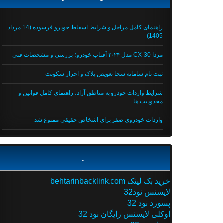
راهنمای کامل مراحل و شرایط اسقاط خودرو فرسوده (14 مرداد
1405)
مزدا CX-30 مدل ۲۰۲۴ آفتاب خودرو؛ بررسی و مشخصات فنی
ثبت نام سامانه سخا تعویض پلاک و احراز سکونت
شرایط واردات خودرو به مناطق آزاد، راهنمای کامل قوانین و
محدودیت ها
واردات خودروی صفر برای اشخاص حقیقی ممنوع شد
.
خرید بک لینک behtarinbacklink.com
لایسنس نود32
پسورد نود 32
اوکلی لایسنس رایگان نود 32