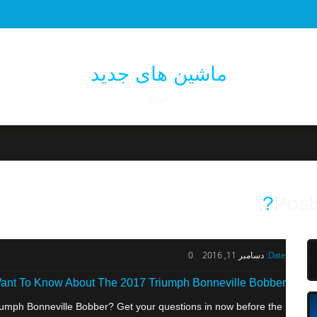
ماشین های جدید
خودرو
Post
Date:
دسامبر 11, 2016
0
nt To Know About The 2017 Triumph Bonneville Bobber?
mph Bonneville Bobber? Get your questions in now before the