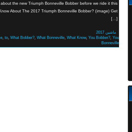
about the new Triumph Bonneville Bobber before we ride it this
Know About The 2017 Triumph Bonneville Bobber? (image) Get
[…]
ماشین 2017
le
,
to
,
What Bobber?
,
What Bonneville
,
What Know
,
You Bobber?
,
You
Bonneville