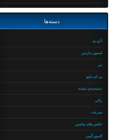
دسته‌ها
آ او دی
استون مارتین
بنز
بی ام دبلیو
دسته‌بندی نشده
رالی
سرعت
عکس های ماشین
لامبورگینی