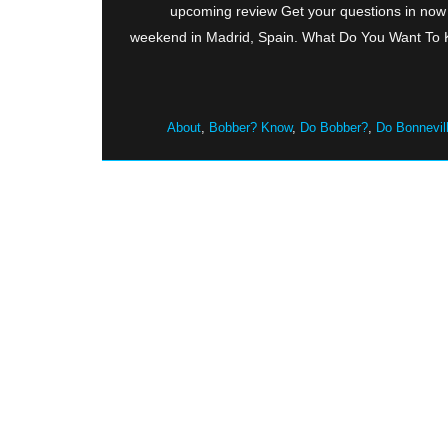
upcoming review Get your questions in now 
weekend in Madrid, Spain. What Do You Want To 
About
,
Bobber? Know
,
Do Bobber?
,
Do Bonnevil