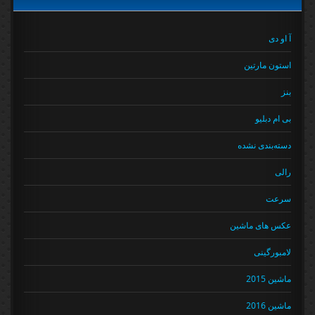
آ او دی
استون مارتین
بنز
بی ام دبلیو
دسته‌بندی نشده
رالی
سرعت
عکس های ماشین
لامبورگینی
ماشین 2015
ماشین 2016