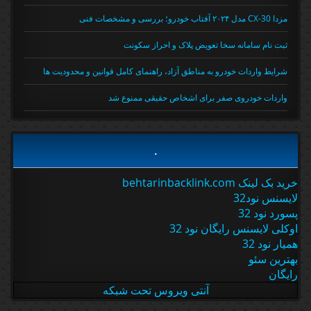
مزدا CX-30 مدل ۲۰۲۴ آفتاب خودرو؛ بررسی و مشخصات فنی
ثبت نام سامانه سخا تعویض پلاک و احراز سکونت
شرایط واردات خودرو به مناطق آزاد، راهنمای کامل قوانین و محدودیت ها
واردات خودروی صفر برای اشخاص حقیقی ممنوع شد
.
خرید بک لینک behtarinbacklink.com
لایسنس نود32
پسورد نود 32
اوکلی لایسنس رایگان نود 32
همیار نود 32
بهترین سئو
رایگان
آنتی ویروس تحت شبکه