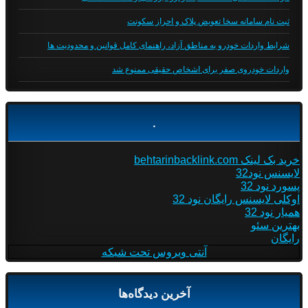
ثبت نام سامانه سخا تعویض پلاک و احراز سکونت
شرایط واردات خودرو به مناطق آزاد، راهنمای کامل قوانین و محدودیت ها
واردات خودروی صفر برای اشخاص حقیقی ممنوع شد
.
خرید بک لینک behtarinbacklink.com
لایسنس نود32
پسورد نود 32
اوکلی لایسنس رایگان نود 32
همیار نود 32
بهترین سئو
رایگان
آنتی ویروس تحت شبکه
آخرین دیدگاه‌ها