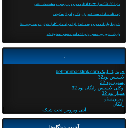
مزدا CX-30 مدل ۲۰۲۴ آفتاب خودرو؛ بررسی و مشخصات فنی
ثبت نام سامانه سخا تعویض پلاک و احراز سکونت
شرایط واردات خودرو به مناطق آزاد، راهنمای کامل قوانین و محدودیت ها
واردات خودروی صفر برای اشخاص حقیقی ممنوع شد
.
خرید بک لینک behtarinbacklink.com
لایسنس نود32
پسورد نود 32
اوکلی لایسنس رایگان نود 32
همیار نود 32
بهترین سئو
رایگان
آنتی ویروس تحت شبکه
آخرین دیدگاه‌ها