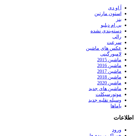
آ او دی
استون مارتین
بنز
بی ام دبلیو
دسته‌بندی نشده
رالی
سرعت
عکس های ماشین
لامبورگینی
ماشین 2015
ماشین 2016
ماشین 2017
ماشین 2018
ماشین 2020
ماشین های جدید
موتورسیکلت
وسیله نقلیه جدید
یاماها
اطلاعات
ورود
خوراک ورودی‌ها