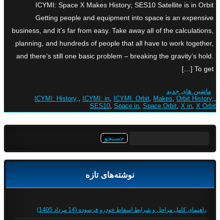
ICYMI: Space X Makes History; SES10 Satellite is in Orbit
Getting people and equipment into space is an expensive
business, and it’s far from easy. Take away all of the calculations,
planning, and hundreds of people that all have to work together,
and there’s still one basic problem – breaking the gravity’s hold.
To get […]
ماشین های جدید
ICYMI: History;
,
ICYMI: in
,
ICYMI: Orbit
,
Makes
,
Orbit History;
,
SES10
,
Space in
,
Space Orbit
,
X in
,
X Orbit
جستجو
برای:
نوشته‌های تازه
راهنمای کامل مراحل و شرایط اسقاط خودرو فرسوده (14 مرداد 1405)