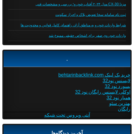
مزدا CX-30 مدل ۲۰۲۴ آفتاب خودرو؛ بررسی و مشخصات فنی
ثبت نام سامانه سخا تعویض پلاک و احراز سکونت
شرایط واردات خودرو به مناطق آزاد، راهنمای کامل قوانین و محدودیت ها
واردات خودروی صفر برای اشخاص حقیقی ممنوع شد
.
خرید بک لینک behtarinbacklink.com
لایسنس نود32
پسورد نود 32
اوکلی لایسنس رایگان نود 32
همیار نود 32
بهترین سئو
رایگان
آنتی ویروس تحت شبکه
آخرین دیدگاه‌ها