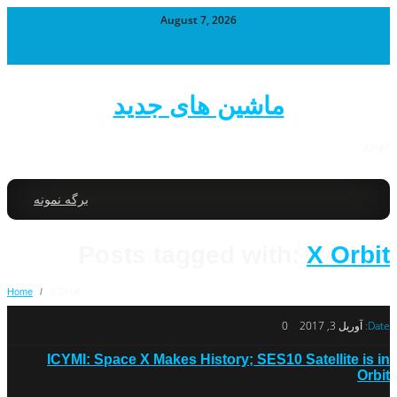
August 7, 2026
ماشین های جدید
خودرو
برگه نمونه
Posts tagged with:
X Orbit
Home
/
X Orbit
Date:
آوریل 3, 2017
0
ICYMI: Space X Makes History; SES10 Satellite is in
Orbit