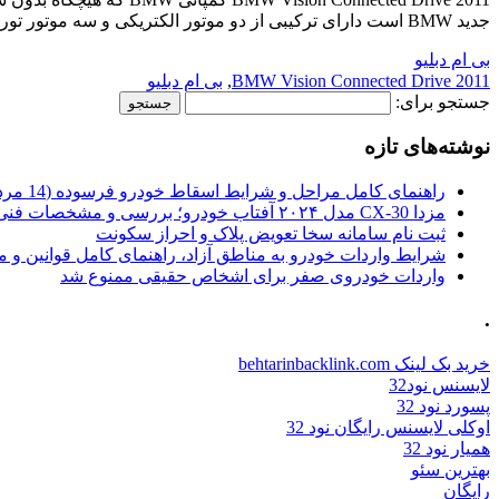
جدید BMW است دارای ترکیبی از دو موتور الکتریکی و سه موتور توربو دیزلی می باشد که قدرتی برابر […]
بی ام دبلیو
BMW Vision Connected Drive 2011
,
بی ام دبلیو
جستجو برای:
نوشته‌های تازه
راهنمای کامل مراحل و شرایط اسقاط خودرو فرسوده (14 مرداد 1405)
مزدا CX-30 مدل ۲۰۲۴ آفتاب خودرو؛ بررسی و مشخصات فنی
ثبت نام سامانه سخا تعویض پلاک و احراز سکونت
شرایط واردات خودرو به مناطق آزاد، راهنمای کامل قوانین و 
واردات خودروی صفر برای اشخاص حقیقی ممنوع شد
.
خرید بک لینک behtarinbacklink.com
لایسنس نود32
پسورد نود 32
اوکلی لایسنس رایگان نود 32
همیار نود 32
بهترین سئو
رایگان