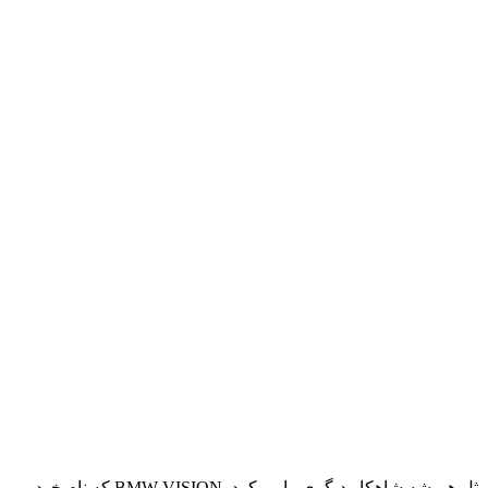
BMW Vision Connected Drive 2011 کمپانی BMW که هیچگاه بدون سورپرایز نمی باشد و هر بار خودروی جدید را رونمایی می کند اینبار هم مثل همیشه شاهکار دیگری را رو کرد. BMW VISION که نام خودرو