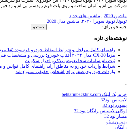
شرکت بی ام و آلمان ساخته و روی پلت فرم رودستر بی ام و زد فو
ماشین 2020
,
ماشین های جدید
تویوتا
,
تویوتا سوپرا ۲۰۲۰
,
ماشین مدل 2020
جستجو برای:
نوشته‌های تازه
راهنمای کامل مراحل و شرایط اسقاط خودرو فرسوده (14 مرداد 1405)
مزدا CX-30 مدل ۲۰۲۴ آفتاب خودرو؛ بررسی و مشخصات فنی
ثبت نام سامانه سخا تعویض پلاک و احراز سکونت
شرایط واردات خودرو به مناطق آزاد، راهنمای کامل قوانین و 
واردات خودروی صفر برای اشخاص حقیقی ممنوع شد
.
خرید بک لینک behtarinbacklink.com
لایسنس نود32
پسورد نود 32
اوکلی لایسنس رایگان نود 32
همیار نود 32
بهترین سئو
رایگان