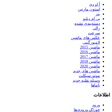
آ او دی
استون مارتین
بنز
بی ام دبلیو
دسته‌بندی نشده
رالی
سرعت
عکس های ماشین
لامبورگینی
ماشین 2015
ماشین 2016
ماشین 2017
ماشین 2018
ماشین 2020
ماشین های جدید
موتورسیکلت
وسیله نقلیه جدید
یاماها
اطلاعات
ورود
خوراک ورودی‌ها