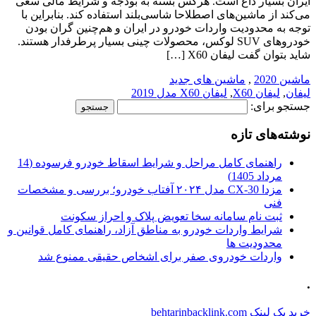
ایران بسیار داغ است. هرکس بسته به بودجه و شرایط مالی سعی
می‌کند از ماشین‌های اصطلاحا شاسی‌بلند استفاده کند. بنابراین با
توجه به محدودیت واردات خودرو در ایران و هم‌چنین گران بودن
خودروهای SUV لوکس، محصولات چینی بسیار پرطرفدار هستند.
شاید بتوان گفت لیفان X60 […]
ماشین 2020
,
ماشین های جدید
لیفان
,
لیفان X60
,
لیفان X60 مدل 2019
جستجو برای:
نوشته‌های تازه
راهنمای کامل مراحل و شرایط اسقاط خودرو فرسوده (14
مرداد 1405)
مزدا CX-30 مدل ۲۰۲۴ آفتاب خودرو؛ بررسی و مشخصات
فنی
ثبت نام سامانه سخا تعویض پلاک و احراز سکونت
شرایط واردات خودرو به مناطق آزاد، راهنمای کامل قوانین و
محدودیت ها
واردات خودروی صفر برای اشخاص حقیقی ممنوع شد
.
خرید بک لینک behtarinbacklink.com