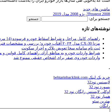
است که به‌خوبی طی سال‌ها بازار خودرو ایران را به‌دست داشته‌است. یکی از خو
ماشین های جدید
Peugeot 2008?
,
پژو 2008 مدل 2019
جستجو برای:
نوشته‌های تازه
راهنمای کامل مراحل و شرایط اسقاط خودرو فرسوده (14 مرداد 1405)
مزدا CX-30 مدل ۲۰۲۴ آفتاب خودرو؛ بررسی و مشخصات فنی
ثبت نام سامانه سخا تعویض پلاک و احراز سکونت
شرایط واردات خودرو به مناطق آزاد، راهنمای کامل قوانین و 
واردات خودروی صفر برای اشخاص حقیقی ممنوع شد
.
خرید بک لینک behtarinbacklink.com
لایسنس نود32
پسورد نود 32
اوکلی لایسنس رایگان نود 32
همیار نود 32
بهترین سئو
رایگان