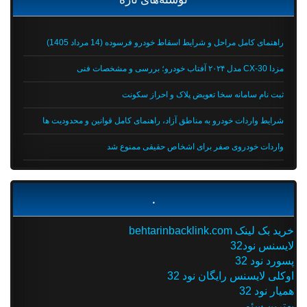
راهنمای کامل مراحل و شرایط اسقاط خودرو فرسوده (14 مرداد 1405)
مزدا CX-30 مدل ۲۰۲۴ آفتاب خودرو؛ بررسی و مشخصات فنی
ثبت نام سامانه سخا تعویض پلاک و احراز سکونت
شرایط واردات خودرو به مناطق آزاد، راهنمای کامل قوانین و محدودیت ها
واردات خودروی صفر برای اشخاص حقیقی ممنوع شد
.
خرید بک لینک behtarinbacklink.com
لایسنس نود32
پسورد نود 32
اوکلی لایسنس رایگان نود 32
همیار نود 32
بهترین سئو