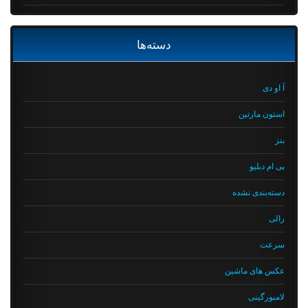
دسته‌ها
آ او دی
استون مارتین
بنز
بی ام دبلیو
دسته‌بندی نشده
رالی
سرعت
عکس های ماشین
لامبورگینی