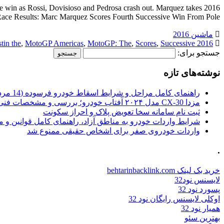
e win as Rossi, Dovisioso and Pedrosa crash out. Marquez takes
ce Results: Marc Marquez Scores Fourth Successive Win From Pole […]
ماشین 2016
tin the
,
MotoGP Americas
,
MotoGP: The
,
Scores
,
Successive
2016 Americas
جستجو برای:
نوشته‌های تازه
راهنمای کامل مراحل و شرایط اسقاط خودرو فرسوده (14 مرداد 1405)
مزدا CX-30 مدل ۲۰۲۴ آفتاب خودرو؛ بررسی و مشخصات فنی
ثبت نام سامانه سخا تعویض پلاک و احراز سکونت
شرایط واردات خودرو به مناطق آزاد، راهنمای کامل قوانین و 
واردات خودروی صفر برای اشخاص حقیقی ممنوع شد
.
خرید بک لینک behtarinbacklink.com
لایسنس نود32
پسورد نود 32
اوکلی لایسنس رایگان نود 32
همیار نود 32
بهترین سئو