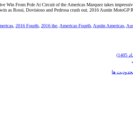
sive Win From Pole At Circuit of the Americas Marquez takes impressiv
in as Rossi, Dovisioso and Pedrosa crash out. 2016 Austin MotoGP Ra
,
2016 Fourth
,
2016 the
,
Americas Fourth
,
Austin Americas
,
Aus
محدودیت ها