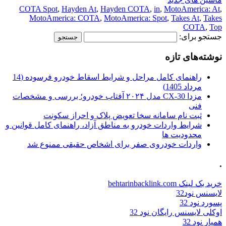
COTA Spot
,
Hayden At
,
Hayden COTA
,
in
,
MotoAmerica: At
,
MotoAmerica: COTA
,
MotoAmerica: Spot
,
Takes At
,
Takes
COTA
,
Top
جستجو برای:
نوشته‌های تازه
راهنمای کامل مراحل و شرایط اسقاط خودرو فرسوده (14
مرداد 1405)
مزدا CX-30 مدل ۲۰۲۴ آفتاب خودرو؛ بررسی و مشخصات
فنی
ثبت نام سامانه سخا تعویض پلاک و احراز سکونت
شرایط واردات خودرو به مناطق آزاد، راهنمای کامل قوانین و
محدودیت ها
واردات خودروی صفر برای اشخاص حقیقی ممنوع شد
.
خرید بک لینک behtarinbacklink.com
لایسنس نود32
پسورد نود 32
اوکلی لایسنس رایگان نود 32
همیار نود 32