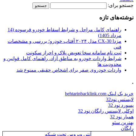
جستجو برای:
نوشته‌های تازه
راهنمای کامل مراحل و شرایط اسقاط خودرو فرسوده (14
مرداد 1405)
مزدا CX-30 مدل ۲۰۲۴ آفتاب خودرو؛ بررسی و مشخصات
فنی
ثبت نام سامانه سخا تعویض پلاک و احراز سکونت
شرایط واردات خودرو به مناطق آزاد، راهنمای کامل قوانین و
محدودیت ها
واردات خودروی صفر برای اشخاص حقیقی ممنوع شد
.
خرید بک لینک behtarinbacklink.com
لایسنس نود32
پسورد نود 32
اوکلی لایسنس رایگان نود 32
همیار نود 32
بهترین سئو
رایگان
آنتی ویروس تحت شبکه