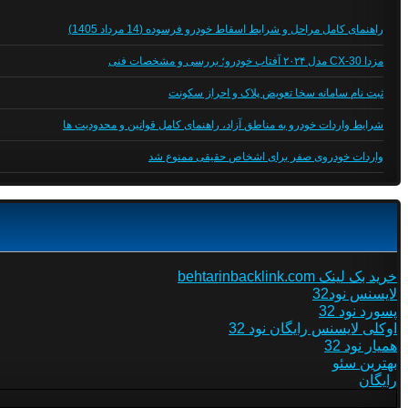
راهنمای کامل مراحل و شرایط اسقاط خودرو فرسوده (14 مرداد 1405)
مزدا CX-30 مدل ۲۰۲۴ آفتاب خودرو؛ بررسی و مشخصات فنی
ثبت نام سامانه سخا تعویض پلاک و احراز سکونت
شرایط واردات خودرو به مناطق آزاد، راهنمای کامل قوانین و محدودیت ها
واردات خودروی صفر برای اشخاص حقیقی ممنوع شد
خرید بک لینک behtarinbacklink.com
لایسنس نود32
پسورد نود 32
اوکلی لایسنس رایگان نود 32
همیار نود 32
بهترین سئو
رایگان