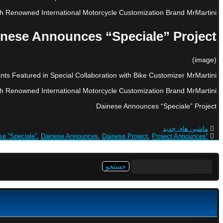
h Renowned International Motorcycle Customization Brand MrMartini…
nese Announces “Speciale” Project
(image)
s Featured in Special Collaboration with Bike Customizer MrMartini
h Renowned International Motorcycle Customization Brand MrMartini…
Dainese Announces “Speciale” Project
ماشین های جدید
se “Speciale”
,
Dainese Announces
,
Dainese Project
,
Project Announces
“Speciale”
جستجو
برای: