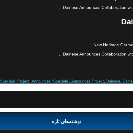
Dainese Announces Collaboration wit
Dai
New Heritage Garment
Dainese Announces Collaboration wit
“Speciale” Project
,
Announces “Speciale”
,
Announces Project
,
Dainese
,
Daine
نوشته‌های تازه