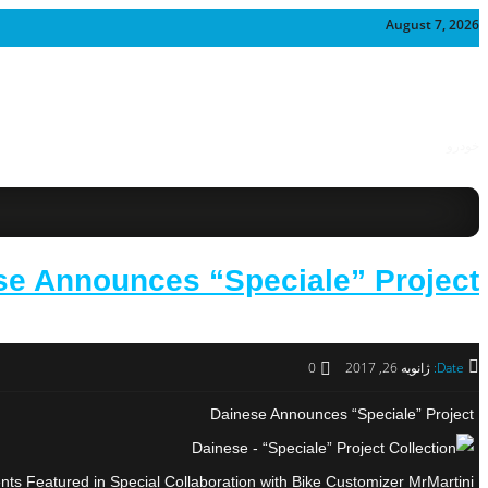
August 7, 2026
خودرو
se Announces “Speciale” Project
Date:
ژانویه 26, 2017
0
Dainese Announces “Speciale” Project
s Featured in Special Collaboration with Bike Customizer MrMartini