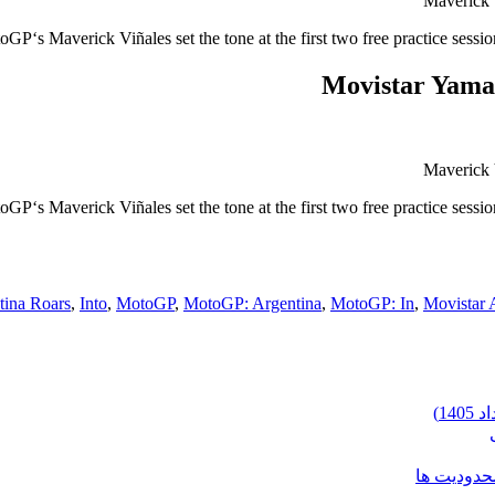
Maverick V
‘s Maverick Viñales set the tone at the first two free practice sessions
Movistar Yama
Maverick V
‘s Maverick Viñales set the tone at the first two free practice sessions
tina Roars
,
Into
,
MotoGP
,
MotoGP: Argentina
,
MotoGP: In
,
Movistar 
محدودیت ها