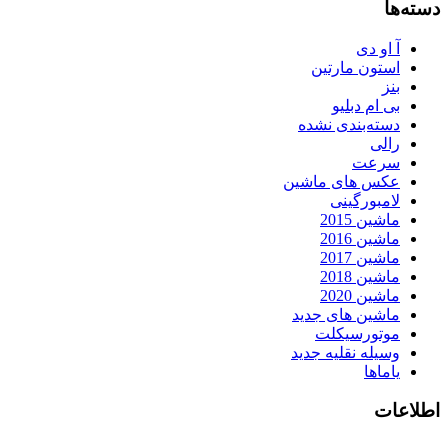
دسته‌ها
آ او دی
استون مارتین
بنز
بی ام دبلیو
دسته‌بندی نشده
رالی
سرعت
عکس های ماشین
لامبورگینی
ماشین 2015
ماشین 2016
ماشین 2017
ماشین 2018
ماشین 2020
ماشین های جدید
موتورسیکلت
وسیله نقلیه جدید
یاماها
اطلاعات