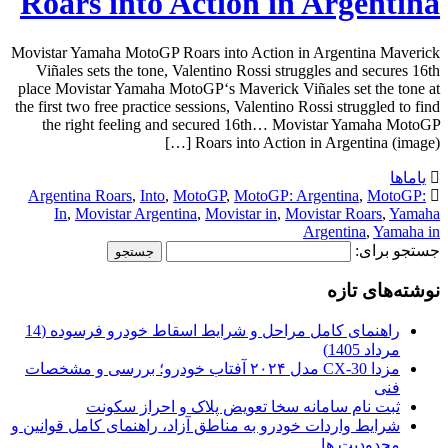
Roars into Action in Argentina
Movistar Yamaha MotoGP Roars into Action in Argentina Maverick
Viñales sets the tone, Valentino Rossi struggles and secures 16th
place Movistar Yamaha MotoGP‘s Maverick Viñales set the tone at
the first two free practice sessions, Valentino Rossi struggled to find
the right feeling and secured 16th… Movistar Yamaha MotoGP
Roars into Action in Argentina (image) […]
یاماها
Argentina Roars
,
Into
,
MotoGP
,
MotoGP: Argentina
,
MotoGP:
In
,
Movistar Argentina
,
Movistar in
,
Movistar Roars
,
Yamaha
Argentina
,
Yamaha in
جستجو برای:
نوشته‌های تازه
راهنمای کامل مراحل و شرایط اسقاط خودرو فرسوده (14
مرداد 1405)
مزدا CX-30 مدل ۲۰۲۴ آفتاب خودرو؛ بررسی و مشخصات
فنی
ثبت نام سامانه سخا تعویض پلاک و احراز سکونت
شرایط واردات خودرو به مناطق آزاد، راهنمای کامل قوانین و
محدودیت ها