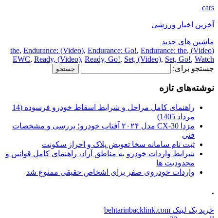
cars
آخرین اخبار ورزشی
ماشین های جدید
,
Endurance: (Video)
,
Endurance: Go!
,
Endurance: the
,
(Video) the
EWC
,
Ready, (Video)
,
Ready, Go!
,
Set, (Video)
,
Set, Go!
,
Watch
جستجو برای:
نوشته‌های تازه
راهنمای کامل مراحل و شرایط اسقاط خودرو فرسوده (14
مرداد 1405)
مزدا CX-30 مدل ۲۰۲۴ آفتاب خودرو؛ بررسی و مشخصات
فنی
ثبت نام سامانه سخا تعویض پلاک و احراز سکونت
شرایط واردات خودرو به مناطق آزاد، راهنمای کامل قوانین و
محدودیت ها
واردات خودروی صفر برای اشخاص حقیقی ممنوع شد
.
خرید بک لینک behtarinbacklink.com