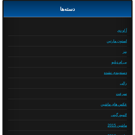
دسته‌ها
آ او دی
استون مارتین
بنز
بی ام دبلیو
دسته‌بندی نشده
رالی
سرعت
عکس های ماشین
لامبورگینی
ماشین 2015