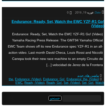
Date:
فوریه 19, 2016
0
Endurance: Ready, Set, Watch the EWC YZF-R1 Go!
(Video)
Endurance: Ready, Set, Watch the EWC YZF-R1 Go! (Video)
Yamaha Racing Press Release: The GMT94 Yamaha Official
EWC Team shows off its new Endurance spec YZF-R1 in an all-
action video. Last month David Checa, Louis Rossi and Niccolò
Canepa took their new race machine to an empty Circuito de
velocidad de Jerez de la Frontera […]
ماشین های جدید
,
Endurance: (Video)
,
Endurance: Go!
,
Endurance: the
,
(Video) the
EWC
,
Ready, (Video)
,
Ready, Go!
,
Set, (Video)
,
Set, Go!
,
Watch
جستجو
برای: