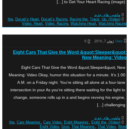
to Get Your Heart Racing (image) […]
ماشین های جدید
,
Ducati’s Heart
,
Ducati’s Racing
,
Racing the
,
Track
,
Up
,
(Video) the
Video: Heart
,
Video: Racing
,
Watching Heart
,
Watching Racing
Date:
ژوئن 7, 2016
0
Eight Cars That Give the Word &quot;Sleeper&quot;
New Meaning: Video
Eight Cars That Give the Word &quot;Sleeper&quot; New
Meaning: Video Okay, humor this situation for a minute. It’s 1:00
A.M. on a Friday night. You’re sitting all alone at a four-lane
intersection in your As you’re sitting there waiting for the light to
change, someone rolls up in a and begins revving his engine,
challenging […]
ماشین های جدید
,
Cars Meaning:
,
Cars Video
,
Eight Meaning:
,
Eight the
,
(Video) the
Eight Video
,
Give
,
That Meaning:
,
That Video
,
Word