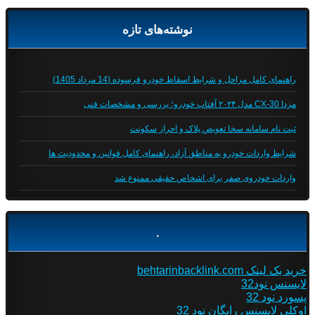
نوشته‌های تازه
راهنمای کامل مراحل و شرایط اسقاط خودرو فرسوده (14 مرداد 1405)
مزدا CX-30 مدل ۲۰۲۴ آفتاب خودرو؛ بررسی و مشخصات فنی
ثبت نام سامانه سخا تعویض پلاک و احراز سکونت
شرایط واردات خودرو به مناطق آزاد، راهنمای کامل قوانین و محدودیت ها
واردات خودروی صفر برای اشخاص حقیقی ممنوع شد
.
خرید بک لینک behtarinbacklink.com
لایسنس نود32
پسورد نود 32
اوکلی لایسنس رایگان نود 32