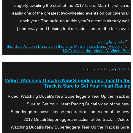
eagerly awaiting the start of the 2017 Isle of Man TT, which is
easily one of the greatest two-wheeled events on our calendar
each year. The build-up to this year’s event is already well
underway, and helping fuel our addiction are the folks over […]
ماشین های جدید
,
Bars A
,
John Bars
,
John the
,
Life
,
McGuinness Bars
,
(Video) the
,
–
McGuinness the
,
Video: A
,
Video: Bars
Date:
نوامبر 11, 2016
0
Video: Watching Ducati’s New Superleggera Tear Up the
Track is Sure to Get Your Heart Racing
Video: Watching Ducati’s New Superleggera Tear Up the Track is
Sure to Get Your Heart Racing Ducati video of the new
Superleggera shows intense racetrack action. Video of the new
2017 Ducati Superleggera in action at the track… Video:
Watching Ducati’s New Superleggera Tear Up the Track is Sure