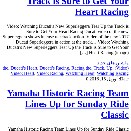
Track is Sure to Get Your
Heart Racing
Video: Watching Ducati’s New Superleggera Tear Up the Track is
Sure to Get Your Heart Racing Ducati video of the new
Superleggera shows intense racetrack action. Video of the new 2017
Ducati Superleggera in action at the track… Video: Watching
Ducati’s New Superleggera Tear Up the Track is Sure to Get Your
Heart Racing (image) […]
ماشین های جدید
,
Ducati’s Heart
,
Ducati’s Racing
,
Racing the
,
Track
,
Up
,
(Video) the
Video: Heart
,
Video: Racing
,
Watching Heart
,
Watching Racing
Date:
آوریل 15, 2016
0
Yamaha Historic Racing Team
Lines Up for Sunday Ride
Classic
Yamaha Historic Racing Team Lines Up for Sunday Ride Classic