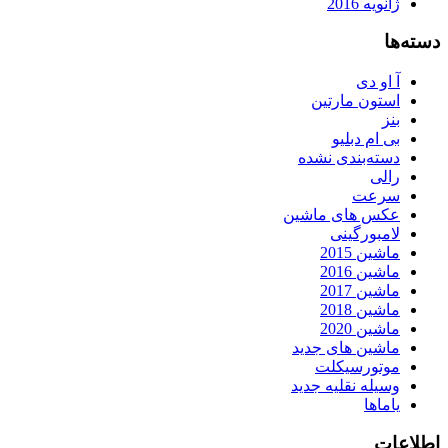
ژانویه 2016
دسته‌ها
آ او دی
استون مارتین
بنز
بی ام دبلیو
دسته‌بندی نشده
رالی
سرعت
عکس های ماشین
لامبورگینی
ماشین 2015
ماشین 2016
ماشین 2017
ماشین 2018
ماشین 2020
ماشین های جدید
موتورسیکلت
وسیله نقلیه جدید
یاماها
اطلاعات