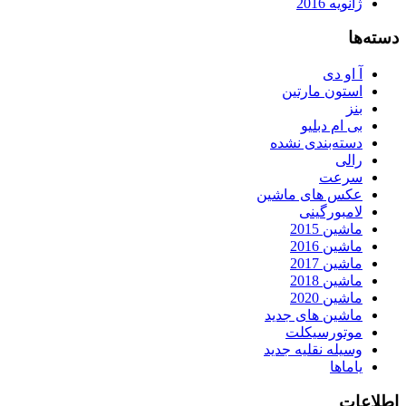
ژانویه 2016
دسته‌ها
آ او دی
استون مارتین
بنز
بی ام دبلیو
دسته‌بندی نشده
رالی
سرعت
عکس های ماشین
لامبورگینی
ماشین 2015
ماشین 2016
ماشین 2017
ماشین 2018
ماشین 2020
ماشین های جدید
موتورسیکلت
وسیله نقلیه جدید
یاماها
اطلاعات