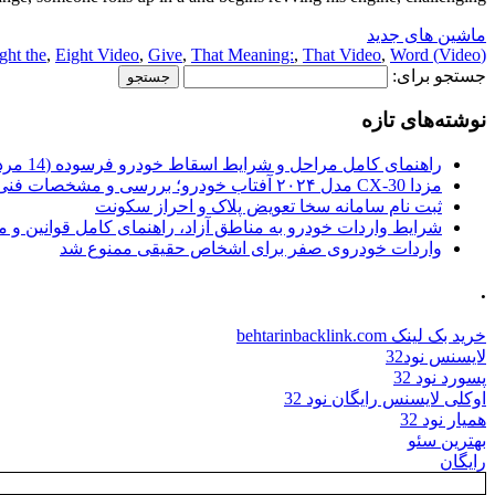
ماشین های جدید
ght the
,
Eight Video
,
Give
,
That Meaning:
,
That Video
,
Word
(Video) the
جستجو برای:
نوشته‌های تازه
راهنمای کامل مراحل و شرایط اسقاط خودرو فرسوده (14 مرداد 1405)
مزدا CX-30 مدل ۲۰۲۴ آفتاب خودرو؛ بررسی و مشخصات فنی
ثبت نام سامانه سخا تعویض پلاک و احراز سکونت
شرایط واردات خودرو به مناطق آزاد، راهنمای کامل قوانین و 
واردات خودروی صفر برای اشخاص حقیقی ممنوع شد
.
خرید بک لینک behtarinbacklink.com
لایسنس نود32
پسورد نود 32
اوکلی لایسنس رایگان نود 32
همیار نود 32
بهترین سئو
رایگان