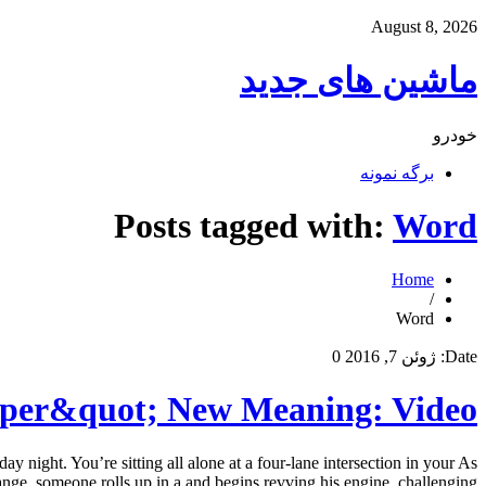
August 8, 2026
ماشین های جدید
خودرو
برگه نمونه
Posts tagged with:
Word
Home
/
Word
Date:
ژوئن 7, 2016
0
eper&quot; New Meaning: Video
night. You’re sitting all alone at a four-lane intersection in your As
ange, someone rolls up in a and begins revving his engine, challenging […]