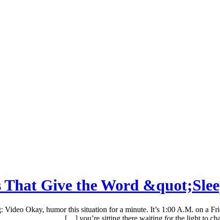
s That Give the Word &quot;Sle
o Okay, humor this situation for a minute. It’s 1:00 A.M. on a Friday 
you’re sitting there waiting for the light to ch