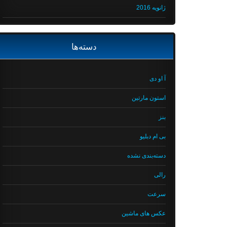
ژانویه 2016
دسته‌ها
آ او دی
استون مارتین
بنز
بی ام دبلیو
دسته‌بندی نشده
رالی
سرعت
عکس های ماشین