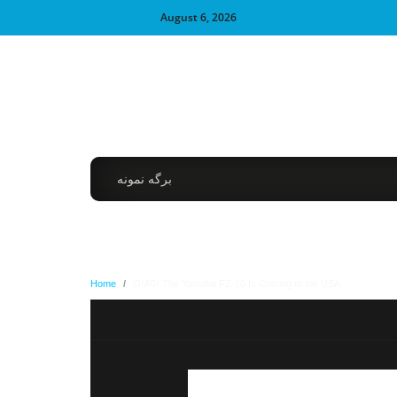
August 6, 2026
برگه نمونه
Home
/
OMG! The Yamaha FZ-10 Is Coming to the USA