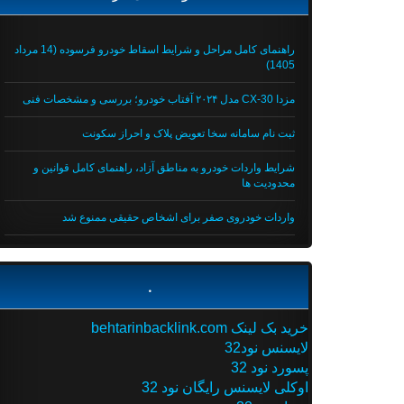
راهنمای کامل مراحل و شرایط اسقاط خودرو فرسوده (14 مرداد
1405)
مزدا CX-30 مدل ۲۰۲۴ آفتاب خودرو؛ بررسی و مشخصات فنی
ثبت نام سامانه سخا تعویض پلاک و احراز سکونت
شرایط واردات خودرو به مناطق آزاد، راهنمای کامل قوانین و
محدودیت ها
واردات خودروی صفر برای اشخاص حقیقی ممنوع شد
.
خرید بک لینک behtarinbacklink.com
لایسنس نود32
پسورد نود 32
اوکلی لایسنس رایگان نود 32