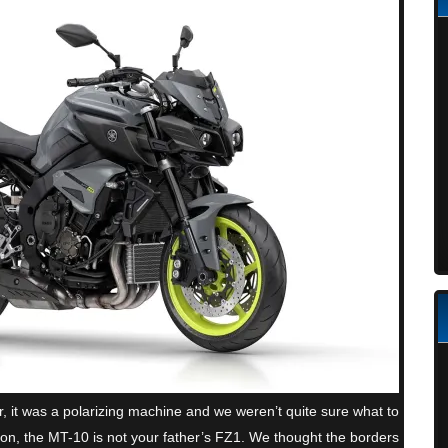
it was a polarizing machine and we weren’t quite sure what to
on, the MT-10 is not your father’s FZ1. We thought the borders