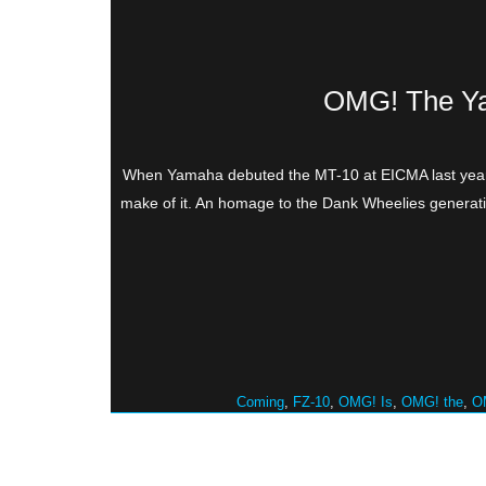
OMG! The Ya
When Yamaha debuted the MT-10 at EICMA last year, 
make of it. An homage to the Dank Wheelies generati
Coming
,
FZ-10
,
OMG! Is
,
OMG! the
,
O