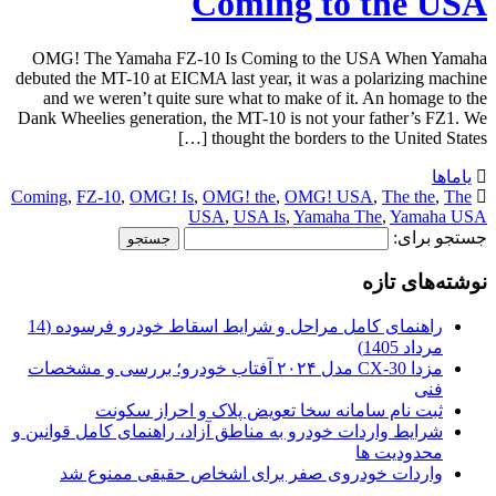
Coming to the USA
OMG! The Yamaha FZ-10 Is Coming to the USA When Yamaha
debuted the MT-10 at EICMA last year, it was a polarizing machine
and we weren’t quite sure what to make of it. An homage to the
Dank Wheelies generation, the MT-10 is not your father’s FZ1. We
thought the borders to the United States […]
یاماها
Coming
,
FZ-10
,
OMG! Is
,
OMG! the
,
OMG! USA
,
The the
,
The
USA
,
USA Is
,
Yamaha The
,
Yamaha USA
جستجو برای:
نوشته‌های تازه
راهنمای کامل مراحل و شرایط اسقاط خودرو فرسوده (14
مرداد 1405)
مزدا CX-30 مدل ۲۰۲۴ آفتاب خودرو؛ بررسی و مشخصات
فنی
ثبت نام سامانه سخا تعویض پلاک و احراز سکونت
شرایط واردات خودرو به مناطق آزاد، راهنمای کامل قوانین و
محدودیت ها
واردات خودروی صفر برای اشخاص حقیقی ممنوع شد