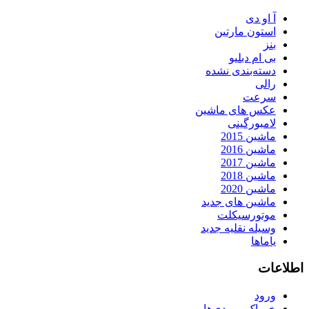
آ او دی
استون مارتین
بنز
بی ام دبلیو
دسته‌بندی نشده
رالی
سرعت
عکس های ماشین
لامبورگینی
ماشین 2015
ماشین 2016
ماشین 2017
ماشین 2018
ماشین 2020
ماشین های جدید
موتورسیکلت
وسیله نقلیه جدید
یاماها
اطلاعات
ورود
خوراک ورودی‌ها