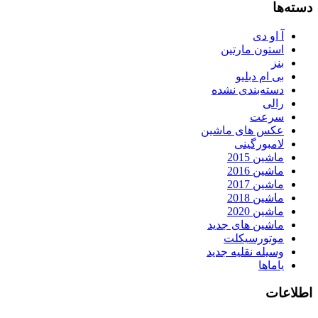
دسته‌ها
آ او دی
استون مارتین
بنز
بی ام دبلیو
دسته‌بندی نشده
رالی
سرعت
عکس های ماشین
لامبورگینی
ماشین 2015
ماشین 2016
ماشین 2017
ماشین 2018
ماشین 2020
ماشین های جدید
موتورسیکلت
وسیله نقلیه جدید
یاماها
اطلاعات