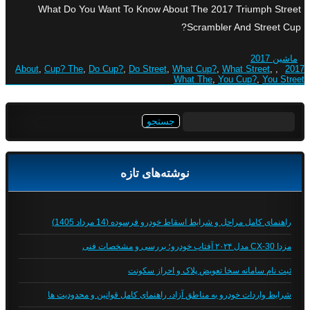
What Do You Want To Know About The 2017 Triumph Street
Scrambler And Street Cup?
ماشین 2017
About
,
Cup? The
,
Do Cup?
,
Do Street
,
What Cup?
,
What Street
,
,
2017
What The
,
You Cup?
,
You Street
جستجو
برای:
نوشته‌های تازه
راهنمای کامل مراحل و شرایط اسقاط خودرو فرسوده (14 مرداد 1405)
مزدا CX-30 مدل ۲۰۲۴ آفتاب خودرو؛ بررسی و مشخصات فنی
ثبت نام سامانه سخا تعویض پلاک و احراز سکونت
شرایط واردات خودرو به مناطق آزاد، راهنمای کامل قوانین و محدودیت ها