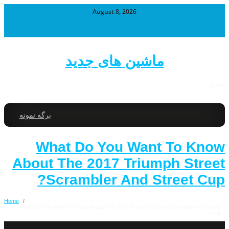
August 8, 2026
ماشین های جدید
خودرو
برگه نمونه
What Do You Want To Know
About The 2017 Triumph Street
Scrambler And Street Cup?
Home
/
What Do You Want To Know About The 2017 Triumph Street Scrambler And Street
Cup?