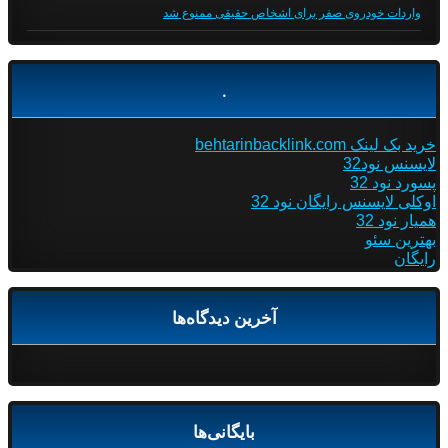
واردات خودروی صفر برای اشخاص حقیقی ممنوع شد
.
خرید بک لینک behtarinbacklink.com
لایسنس نود32
پسورد نود 32
اوکلی لایسنس رایگان نود 32
همیار نود 32
بهترین سئو
رایگان
آخرین دیدگاه‌ها
بایگانی‌ها