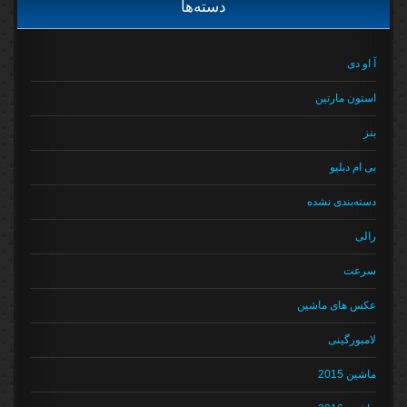
دسته‌ها
آ او دی
استون مارتین
بنز
بی ام دبلیو
دسته‌بندی نشده
رالی
سرعت
عکس های ماشین
لامبورگینی
ماشین 2015