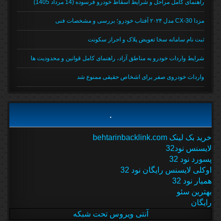
راهنمای کامل مراحل و شرایط اسقاط خودرو فرسوده (14 مرداد 1405)
مزدا CX-30 مدل ۲۰۲۴ آفتاب خودرو؛ بررسی و مشخصات فنی
ثبت نام سامانه سخا تعویض پلاک و احراز سکونت
شرایط واردات خودرو به مناطق آزاد، راهنمای کامل قوانین و محدودیت ها
واردات خودروی صفر برای اشخاص حقیقی ممنوع شد
.
خرید بک لینک behtarinbacklink.com
لایسنس نود32
پسورد نود 32
اوکلی لایسنس رایگان نود 32
همیار نود 32
بهترین سئو
رایگان
آنتی ویروس تحت شبکه