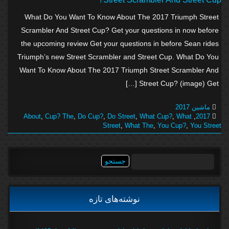
What Do You Want To Know About The 2017 Triumph Street
Scrambler And Street Cup? Get your questions in now before
the upcoming review Get your questions in before Sean rides
Triumph’s new Street Scrambler and Street Cup. What Do You
Want To Know About The 2017 Triumph Street Scrambler And
Street Cup? (image) Get […]
ماشین 2017
About
,
Cup? The
,
Do Cup?
,
Do Street
,
What Cup?
,
What
,
2017
Street
,
What The
,
You Cup?
,
You Street
جستجو
برای:
نوشته‌های تازه