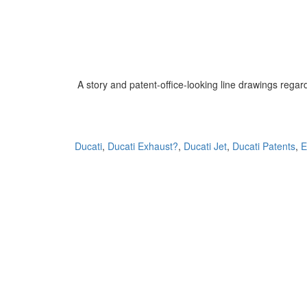
A story and patent-office-looking line drawings regard
Ducati
,
Ducati Exhaust?
,
Ducati Jet
,
Ducati Patents
,
E