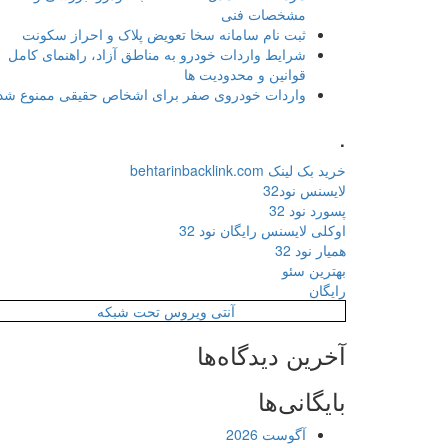
مشخصات فنی
ثبت نام سامانه سخا تعویض پلاک و احراز سکونت
شرایط واردات خودرو به مناطق آزاد، راهنمای کامل
قوانین و محدودیت ها
واردات خودروی صفر برای اشخاص حقیقی ممنوع شد
.
خرید بک لینک behtarinbacklink.com
لایسنس نود32
پسورد نود 32
اوکلی لایسنس رایگان نود 32
همیار نود 32
بهترین سئو
رایگان
آنتی ویروس تحت شبکه
آخرین دیدگاه‌ها
بایگانی‌ها
آگوست 2026