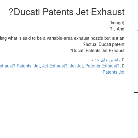
Ducati Patents Jet Exhaust?
(image)
And…?
ing what is said to be a variable-area exhaust nozzle but is it an
actual Ducati patent?
Ducati Patents Jet Exhaust?
ماشین های جدید
xhaust? Patents
,
Jet
,
Jet Exhaust?
,
Jet Jet
,
Patents Exhaust?
,
Patents Jet