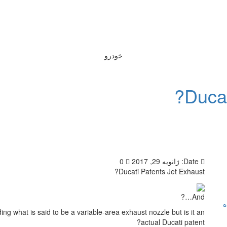
خودرو
Ducat
Date:
ژانویه 29, 2017
0
Ducati Patents Jet Exhaust?
And…?
ه
ing what is said to be a variable-area exhaust nozzle but is it an
actual Ducati patent?