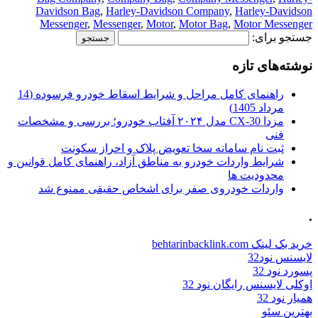
Davidson Bag
,
Harley-Davidson Company
,
Harley-Davidson
Messenger
,
Messenger
,
Motor
,
Motor Bag
,
Motor Messenger
جستجو برای:
نوشته‌های تازه
راهنمای کامل مراحل و شرایط اسقاط خودرو فرسوده (14
مرداد 1405)
مزدا CX-30 مدل ۲۰۲۴ آفتاب خودرو؛ بررسی و مشخصات
فنی
ثبت نام سامانه سخا تعویض پلاک و احراز سکونت
شرایط واردات خودرو به مناطق آزاد، راهنمای کامل قوانین و
محدودیت ها
واردات خودروی صفر برای اشخاص حقیقی ممنوع شد
.
خرید بک لینک behtarinbacklink.com
لایسنس نود32
پسورد نود 32
اوکلی لایسنس رایگان نود 32
همیار نود 32
بهترین سئو