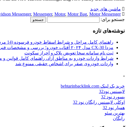
ماشین های جدید
vidson Messenger
,
Messenger
,
Motor
,
Motor Bag
,
Motor Messenger
جستجو برای:
نوشته‌های تازه
راهنمای کامل مراحل و شرایط اسقاط خودرو فرسوده (14 مرداد 1405)
مزدا CX-30 مدل ۲۰۲۴ آفتاب خودرو؛ بررسی و مشخصات فنی
ثبت نام سامانه سخا تعویض پلاک و احراز سکونت
شرایط واردات خودرو به مناطق آزاد، راهنمای کامل قوانین و 
واردات خودروی صفر برای اشخاص حقیقی ممنوع شد
.
خرید بک لینک behtarinbacklink.com
لایسنس نود32
پسورد نود 32
اوکلی لایسنس رایگان نود 32
همیار نود 32
بهترین سئو
رایگان