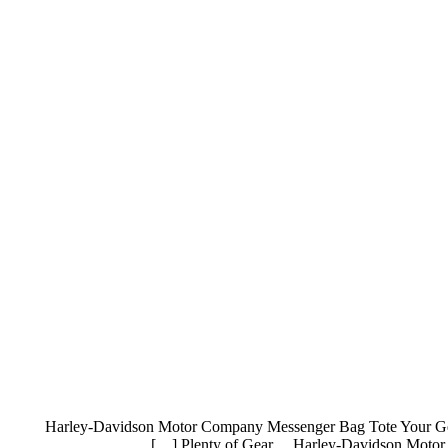
Harley-Davidson Motor Company Messenger Bag Tote Your G
Plenty of Gear… Harley-Davidson Motor