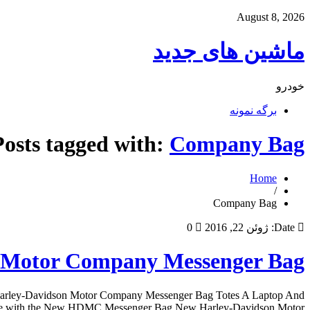
August 8, 2026
ماشین های جدید
خودرو
برگه نمونه
Posts tagged with:
Company Bag
Home
/
Company Bag
Date:
ژوئن 22, 2016
0
 Motor Company Messenger Bag
arley-Davidson Motor Company Messenger Bag Totes A Laptop And
e with the New HDMC Messenger Bag New Harley-Davidson Motor […]