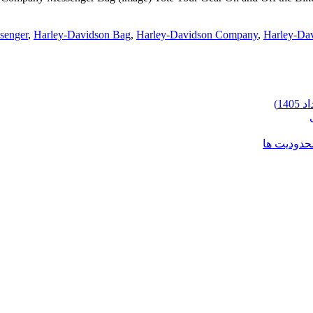
senger
,
Harley-Davidson Bag
,
Harley-Davidson Company
,
Harley-Da
محدودیت ها