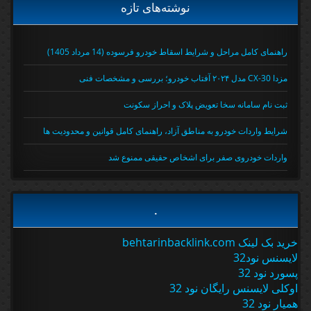
نوشته‌های تازه
راهنمای کامل مراحل و شرایط اسقاط خودرو فرسوده (14 مرداد 1405)
مزدا CX-30 مدل ۲۰۲۴ آفتاب خودرو؛ بررسی و مشخصات فنی
ثبت نام سامانه سخا تعویض پلاک و احراز سکونت
شرایط واردات خودرو به مناطق آزاد، راهنمای کامل قوانین و محدودیت ها
واردات خودروی صفر برای اشخاص حقیقی ممنوع شد
.
خرید بک لینک behtarinbacklink.com
لایسنس نود32
پسورد نود 32
اوکلی لایسنس رایگان نود 32
همیار نود 32