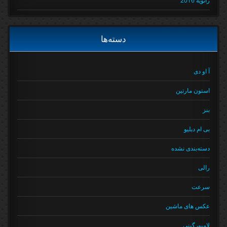
دسته‌ها
آ او دی
استون مارتین
بنز
بی ام دبلیو
دسته‌بندی نشده
رالی
سرعت
عکس های ماشین
لامبورگینی