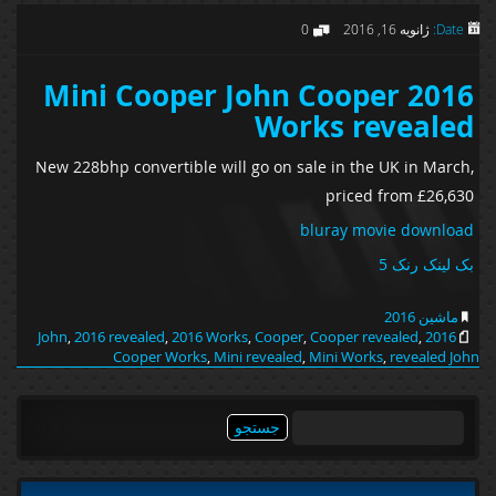
Date:
ژانویه 16, 2016
0
2016 Mini Cooper John Cooper
Works revealed
New 228bhp convertible will go on sale in the UK in March,
priced from £26,630
bluray movie download
بک لینک رنک 5
ماشین 2016
,
2016 revealed
,
2016 Works
,
Cooper
,
Cooper revealed
,
2016 John
Cooper Works
,
Mini revealed
,
Mini Works
,
revealed John
جستجو
برای: