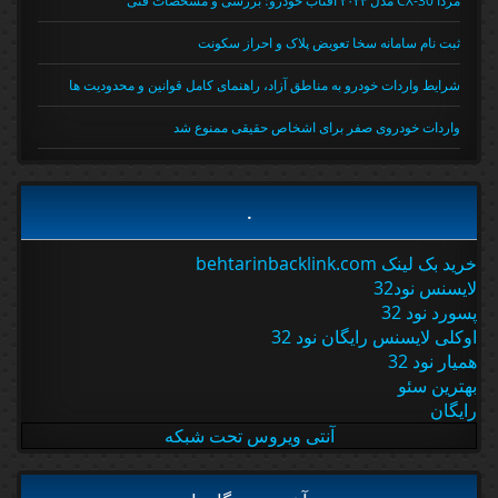
ثبت نام سامانه سخا تعویض پلاک و احراز سکونت
شرایط واردات خودرو به مناطق آزاد، راهنمای کامل قوانین و محدودیت ها
واردات خودروی صفر برای اشخاص حقیقی ممنوع شد
.
خرید بک لینک behtarinbacklink.com
لایسنس نود32
پسورد نود 32
اوکلی لایسنس رایگان نود 32
همیار نود 32
بهترین سئو
رایگان
آنتی ویروس تحت شبکه