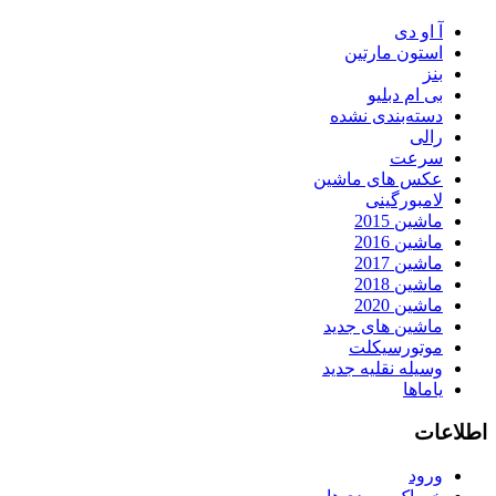
آ او دی
استون مارتین
بنز
بی ام دبلیو
دسته‌بندی نشده
رالی
سرعت
عکس های ماشین
لامبورگینی
ماشین 2015
ماشین 2016
ماشین 2017
ماشین 2018
ماشین 2020
ماشین های جدید
موتورسیکلت
وسیله نقلیه جدید
یاماها
اطلاعات
ورود