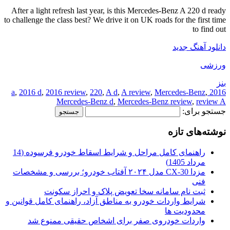
After a light refresh last year, is this Mercedes-Benz A 220 d ready
to challenge the class best? We drive it on UK roads for the first time
to find out
دانلود آهنگ جدید
ورزشی
بنز
,
2016 d
,
2016 review
,
220
,
A d
,
A review
,
Mercedes-Benz
,
2016 a
Mercedes-Benz d
,
Mercedes-Benz review
,
review A
جستجو برای:
نوشته‌های تازه
راهنمای کامل مراحل و شرایط اسقاط خودرو فرسوده (14
مرداد 1405)
مزدا CX-30 مدل ۲۰۲۴ آفتاب خودرو؛ بررسی و مشخصات
فنی
ثبت نام سامانه سخا تعویض پلاک و احراز سکونت
شرایط واردات خودرو به مناطق آزاد، راهنمای کامل قوانین و
محدودیت ها
واردات خودروی صفر برای اشخاص حقیقی ممنوع شد